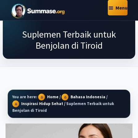
Skip
Skip
Skip
Menu
to
to
to
Summase.Org
main
primary
footer
My
content
sidebar
Suplemen Terbaik untuk
Daily
Inspiration
Benjolan di Tiroid
–
Stories
That
Motivate
You are here:
Home
/
Bahasa Indonesia
/
Inspirasi Hidup Sehat
/
Suplemen Terbaik untuk
Benjolan di Tiroid