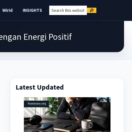
Search
Wirid
INSIGHTS
Search
this
website
engan Energi Positif
Latest Updated
Primary
Sidebar