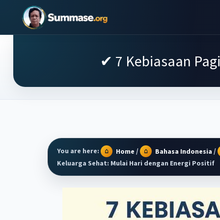
Skip
Skip
Skip
to
to
to
Summase.Org
My
main
primary
footer
Daily
content
sidebar
✔ 7 Kebiasaan Pagi 
Inspiration
–
Stories
That
Motivate
You are here:
/
/
Home
Bahasa Indonesia
Keluarga Sehat: Mulai Hari dengan Energi Positif