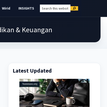
Search
Wirid
INSIGHTS
Search
this
website
didikan & Keuangan
Primary
Latest Updated
Sidebar