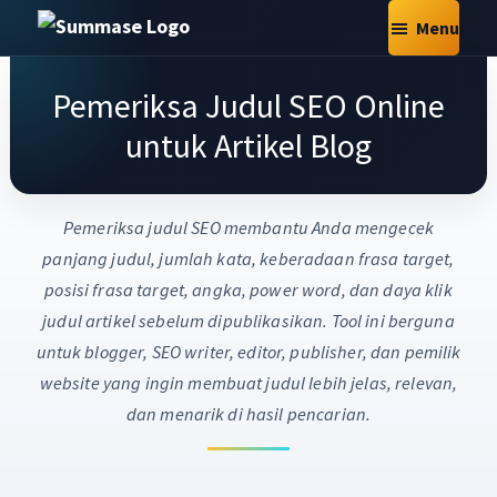
Skip
Skip
Skip
Menu
to
to
to
Summase.Org
My
main
primary
footer
Daily
Pemeriksa Judul SEO Online
content
sidebar
Inspiration
untuk Artikel Blog
–
Stories
That
Pemeriksa judul SEO membantu Anda mengecek
Motivate
panjang judul, jumlah kata, keberadaan frasa target,
posisi frasa target, angka, power word, dan daya klik
judul artikel sebelum dipublikasikan. Tool ini berguna
untuk blogger, SEO writer, editor, publisher, dan pemilik
website yang ingin membuat judul lebih jelas, relevan,
dan menarik di hasil pencarian.