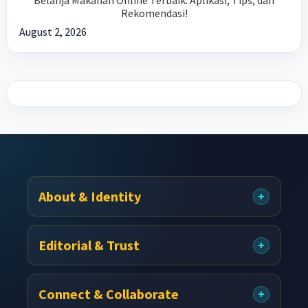
Belanja Makanan Online Terbaik: Aplikasi, Tips, dan
Rekomendasi!
August 2, 2026
About & Identity
Footer
Editorial & Trust
Connect & Collaborate