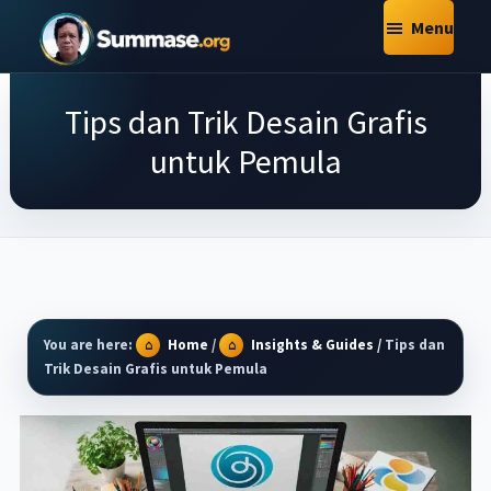
Skip
Skip
Skip
Menu
to
to
to
Summase.Org
main
primary
footer
My
content
sidebar
Tips dan Trik Desain Grafis
Daily
Inspiration
untuk Pemula
–
Stories
That
Motivate
You are here:
Home
/
Insights & Guides
/
Tips dan
Trik Desain Grafis untuk Pemula