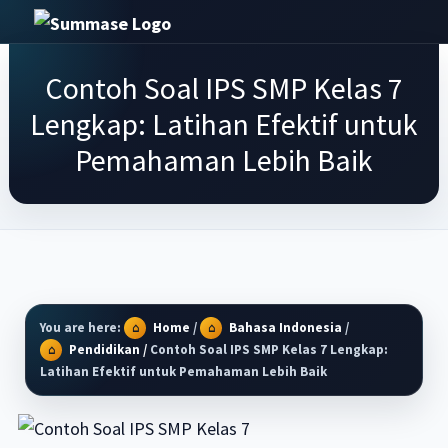
Skip
Skip
Skip
Skip
to
to
to
to
Summase.Org
My
primary
main
primary
footer
Contoh Soal IPS SMP Kelas 7
Daily
navigation
content
sidebar
Inspiration
Lengkap: Latihan Efektif untuk
–
Pemahaman Lebih Baik
Stories
That
Motivate
You are here:
Home
/
Bahasa Indonesia
/
Pendidikan
/
Contoh Soal IPS SMP Kelas 7 Lengkap:
Latihan Efektif untuk Pemahaman Lebih Baik