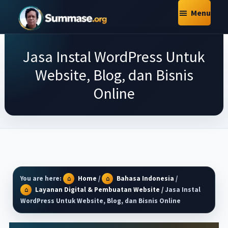
Skip
Skip
Skip
Menu
to
to
to
Summase.Org
main
primary
footer
My
content
sidebar
Jasa Instal WordPress Untuk
Daily
Inspiration
Website, Blog, dan Bisnis
–
Online
Stories
That
Motivate
You are here:
Home
/
Bahasa Indonesia
/
Layanan Digital & Pembuatan Website
/
Jasa Instal
WordPress Untuk Website, Blog, dan Bisnis Online