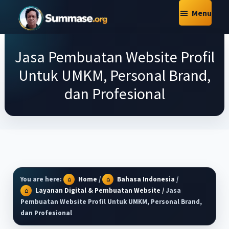
Skip
Skip
Skip
Menu
to
to
to
Summase.Org
main
primary
footer
My
content
sidebar
Jasa Pembuatan Website Profil
Daily
Inspiration
Untuk UMKM, Personal Brand,
–
dan Profesional
Stories
That
Motivate
You are here:
Home
/
Bahasa Indonesia
/
Layanan Digital & Pembuatan Website
/
Jasa
Pembuatan Website Profil Untuk UMKM, Personal Brand,
dan Profesional