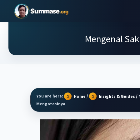
Skip
Skip
Skip
to
to
to
Summase.Org
My
main
primary
footer
Daily
content
sidebar
Mengenal Saki
Inspiration
–
Stories
That
Motivate
You are here:
/
/
M
Home
Insights & Guides
Mengatasinya