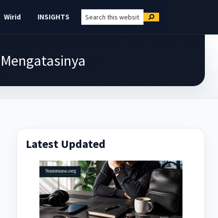
Search
Wirid
INSIGHTS
Search
this
website
a Mengatasinya
Latest Updated
Primary
Sidebar