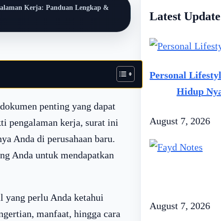
alaman Kerja: Panduan Lengkap &
Latest Updat
Primary
Sidebar
Personal Lifest
Hidup Nya
 dokumen penting yang dapat
August 7, 2026
i pengalaman kerja, surat ini
nya Anda di perusahaan baru.
uang Anda untuk mendapatkan
al yang perlu Anda ketahui
August 7, 2026
ngertian, manfaat, hingga cara