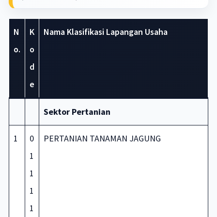
N
K
Nama Klasifikasi Lapangan Usaha
o.
o
d
e
Sektor Pertanian
1
0
PERTANIAN TANAMAN JAGUNG
1
1
1
1