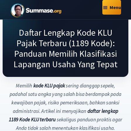
Skip
Skip
Skip
Menu
to
to
to
Summase.Org
main
primary
footer
My
content
sidebar
Daftar Lengkap Kode KLU
Daily
Inspiration
Pajak Terbaru (1189 Kode):
–
Panduan Memilih Klasifikasi
Stories
Lapangan Usaha Yang Tepat
That
Motivate
Memilih
kode KLU pajak
sering dianggap sepele,
padahal satu angka yang salah bisa berdampak pada
kewajiban pajak, risiko pemeriksaan, bahkan sanksi
administrasi. Artikel ini menyajikan
daftar lengkap
1189 Kode KLU terbaru
sekaligus panduan praktis agar
Anda tidak salah menentukan klasifikasi usaha.