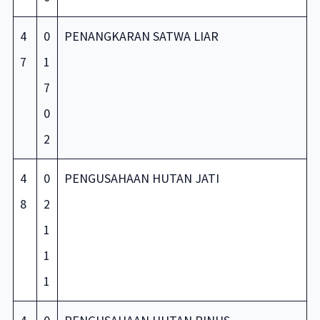
4
0
PENANGKARAN SATWA LIAR
7
1
7
0
2
4
0
PENGUSAHAAN HUTAN JATI
8
2
1
1
1