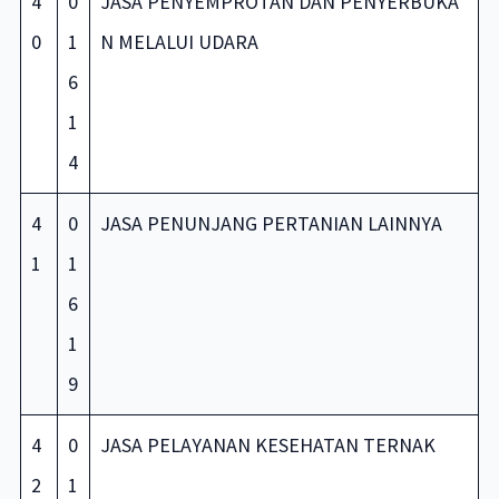
4
0
JASA PENYEMPROTAN DAN PENYERBUKA
0
1
N MELALUI UDARA
6
1
4
4
0
JASA PENUNJANG PERTANIAN LAINNYA
1
1
6
1
9
4
0
JASA PELAYANAN KESEHATAN TERNAK
2
1