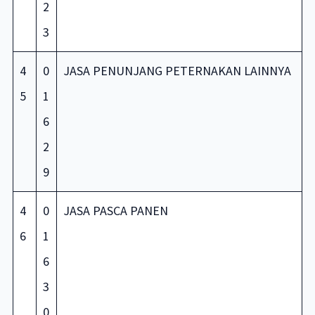
2
3
4
0
JASA PENUNJANG PETERNAKAN LAINNYA
5
1
6
2
9
4
0
JASA PASCA PANEN
6
1
6
3
0